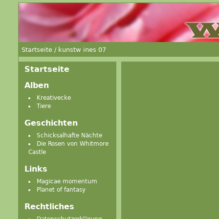
Startseite
/
kunstw ines 07
Startseite
Alben
Kreativecke
Tiere
Geschichten
Schicksalhafte Nächte
Die Rosen von Whitmore
Castle
Links
Magicae momentum
Planet of fantasy
Rechtliches