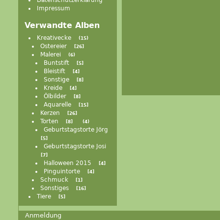
Datenschutzerklärung
Impressum
Verwandte Alben
Kreativecke
15
Ostereier
26
Malerei
6
Buntstift
5
Bleistift
4
Sonstige
8
Kreide
4
Ölbilder
8
Aquarelle
15
Kerzen
26
Torten
8
4
Geburtstagstorte Jörg
5
Geburtstagstorte Josi
7
Halloween 2015
4
Pinguintorte
4
Schmuck
1
Sonstiges
16
Tiere
5
Anmeldung