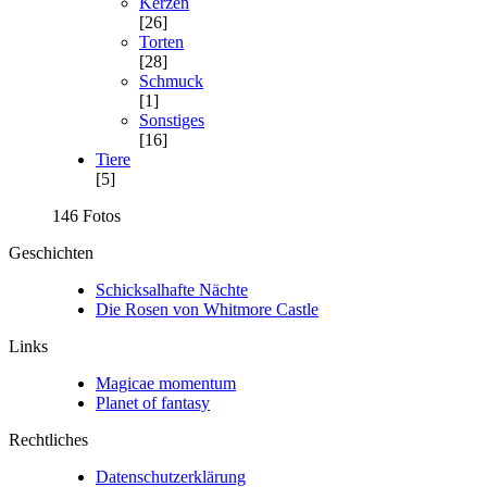
Kerzen
[26]
Torten
[28]
Schmuck
[1]
Sonstiges
[16]
Tiere
[5]
146 Fotos
Geschichten
Schicksalhafte Nächte
Die Rosen von Whitmore Castle
Links
Magicae momentum
Planet of fantasy
Rechtliches
Datenschutzerklärung