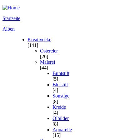
Startseite
Alben
Kreativecke
[141]
Ostereier
[26]
Malerei
[44]
Buntstift
[5]
Bleistift
[4]
Sonstige
[8]
Kreide
[4]
Ölbilder
[8]
Aquarelle
[15]