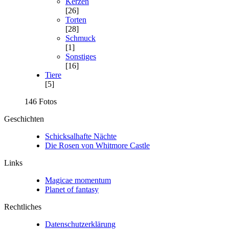
Kerzen
[26]
Torten
[28]
Schmuck
[1]
Sonstiges
[16]
Tiere
[5]
146 Fotos
Geschichten
Schicksalhafte Nächte
Die Rosen von Whitmore Castle
Links
Magicae momentum
Planet of fantasy
Rechtliches
Datenschutzerklärung