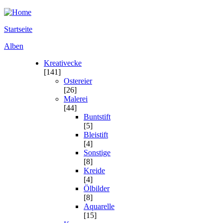
Startseite
Alben
Kreativecke
[141]
Ostereier
[26]
Malerei
[44]
Buntstift
[5]
Bleistift
[4]
Sonstige
[8]
Kreide
[4]
Ölbilder
[8]
Aquarelle
[15]