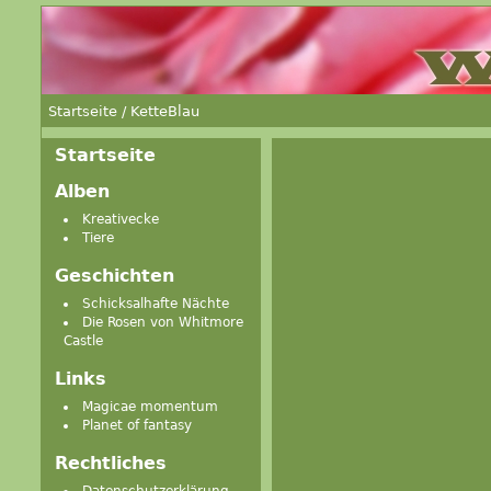
Startseite
/
KetteBlau
Startseite
Alben
Kreativecke
Tiere
Geschichten
Schicksalhafte Nächte
Die Rosen von Whitmore
Castle
Links
Magicae momentum
Planet of fantasy
Rechtliches