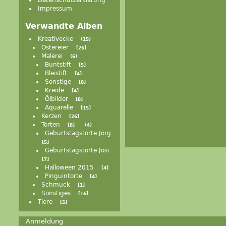
Datenschutzerklärung
Impressum
Verwandte Alben
Kreativecke
15
Ostereier
26
Malerei
6
Buntstift
5
Bleistift
4
Sonstige
8
Kreide
4
Ölbilder
8
Aquarelle
15
Kerzen
26
Torten
8
4
Geburtstagstorte Jörg
5
Geburtstagstorte Josi
7
Halloween 2015
4
Pinguintorte
4
Schmuck
1
Sonstiges
16
Tiere
5
Anmeldung