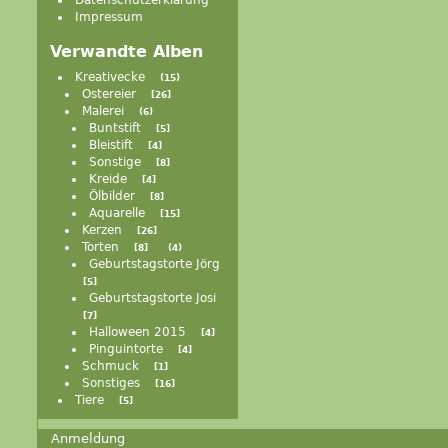
Datenschutzerklärung
Impressum
Verwandte Alben
Kreativecke
15
Ostereier
26
Malerei
6
Buntstift
5
Bleistift
4
Sonstige
8
Kreide
4
Ölbilder
8
Aquarelle
15
Kerzen
26
Torten
8
4
Geburtstagstorte Jörg
5
Geburtstagstorte Josi
7
Halloween 2015
4
Pinguintorte
4
Schmuck
1
Sonstiges
16
Tiere
5
Anmeldung